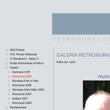
RETRONURKI 2
HDS Poland
GALERIA RETRONURKI
Prof. Roman Wojtusiak
!!! Aktualności - News !!!
Kulka, jez. Łęsk
Dzieje Nurkowania w Polsce
Galerie
Nurkowie II RP
PRZE
Retronurki 2005
Wystawa Foto w Helu
Retronurki 2006
Wystawa Saint Gilles 2006
Retronurki 2007
Antibes 2007
Retronurki 2008
Wydawnictwa